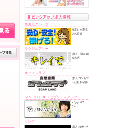
角海老グループ
安定した高収
入の近道
ラグジュアリー
[求人]川崎の超
有名店
オフィスラブ
[求人]コンセプ
トは社長秘書
SEVENTY UP（セブンティアップ）
バック率7
0％！
セレブ
[求人]ｱﾛﾏﾄﾘｰﾄﾒ