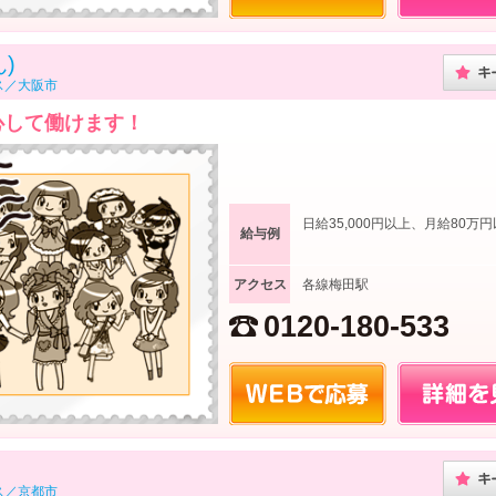
)
ス／大阪市
心して働けます！
日給35,000円以上、月給80万
給与例
アクセス
各線梅田駅
0120-180-533
ス／京都市