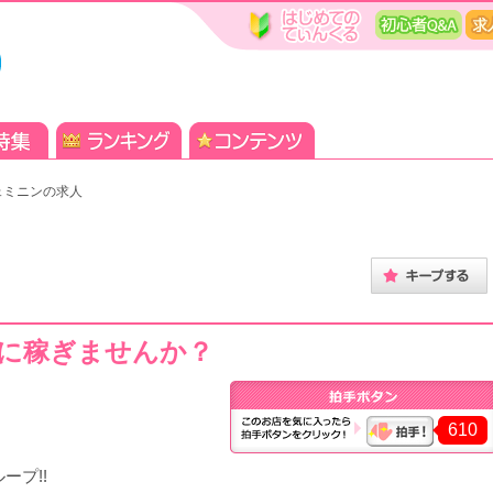
ェミニンの求人
に稼ぎませんか？
610
ープ!!