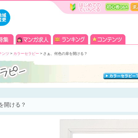
テンツ
>
カラーセラピー
>
さぁ、何色の扉を開ける？
を開ける？