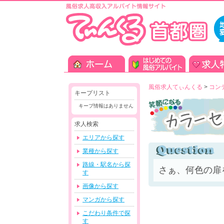
風俗求人てぃんくる
>
コン
キープリスト
キープ情報はありません
求人検索
エリアから探す
業種から探す
路線・駅名から探
さぁ、何色の扉
す
画像から探す
マンガから探す
こだわり条件で探
す