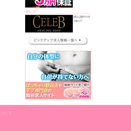
セレブ
[求人]ｱﾛﾏﾄﾘｰﾄﾒ
ﾝﾄ&ｿｰﾌﾟ
について