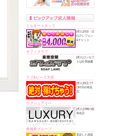
ミルキースタッフ
[求人]渋谷・日
払テレフォン
&チャット
オフィスラブ
[求人]コンセプ
トは社長秘書
ラブ&ピース大宮
[求人]埼玉でT
OPｸﾗｽの有名
店
ラグジュアリー
[求人]川崎の超
有名店
角海老グループ
安定した高収