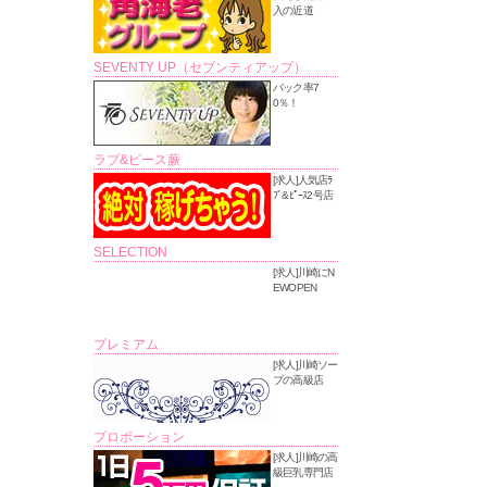
入の近道
SEVENTY UP（セブンティアップ）
バック率7
0％！
ラブ&ピース蕨
[求人]人気店ﾗ
ﾌﾞ&ﾋﾟｰｽ2号店
SELECTION
[求人]川崎にN
EWOPEN
プレミアム
[求人]川崎ソー
プの高級店
プロポーション
[求人]川崎の高
級巨乳専門店