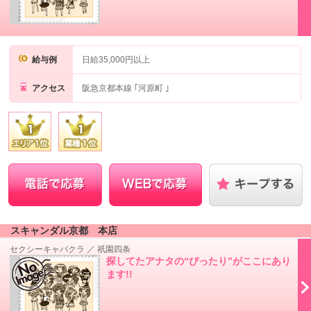
給与例
日給35,000円以上
アクセス
阪急京都本線 ｢河原町 ｣
スキャンダル京都 本店
セクシーキャバクラ
／
祇園四条
探してたアナタの“ぴったり”がここにあり
ます!!