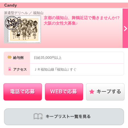
Candy
派遣型デリヘル
／
福知山
京都の福知山、舞鶴近辺で働きませんか!?
大阪の女性大募集♪
給与例
日給35,000円以上
アクセス
ＪＲ福知山線 ｢福知山｣ すぐ