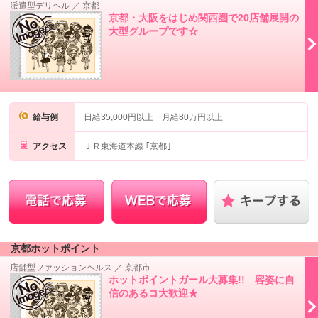
派遣型デリヘル
／
京都
京都・大阪をはじめ関西圏で20店舗展開の
大型グループです☆
給与例
日給35,000円以上 月給80万円以上
アクセス
ＪＲ東海道本線 ｢京都｣
京都ホットポイント
店舗型ファッションヘルス
／
京都市
ホットポイントガール大募集!! 容姿に自
信のあるコ大歓迎★