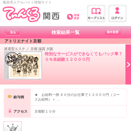
風俗求人アルバイト情報サイト
検索結果一覧
アトリエナイト京都
派遣型エステ
／
京都 滋賀 大阪
特別なサービスができなくてもバック率７
０％未経験１２０００円
★ お給料一例 ６０分のお仕事で１２０００円（コー
給与例
スお給料）＋ …
アクセス
京都駅１０分