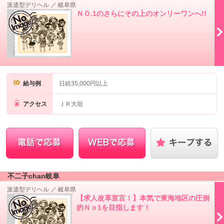
派遣型デリヘル
／
岐阜県
ＮＯ.1のさらにその上のオンリーワンへ!!
給与例
日給35,000円以上
アクセス
ＪＲ大垣
不二子chan岐阜
派遣型デリヘル
／
岐阜県
【求人改革宣言！】本気で東海地区の圧倒
的Ｎｏ1を目指します！