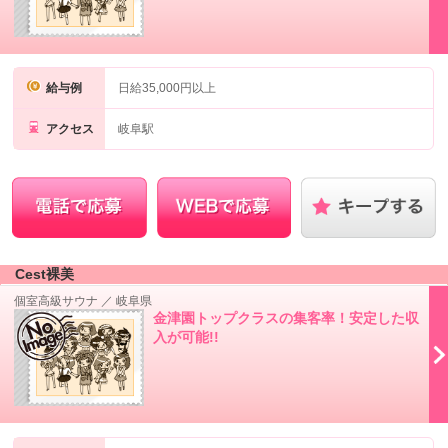
給与例
日給35,000円以上
アクセス
岐阜駅
Cest裸美
個室高級サウナ
／
岐阜県
金津園トップクラスの集客率！安定した収
入が可能!!