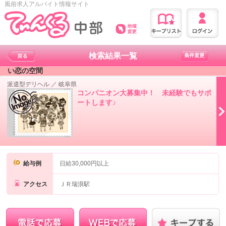
風俗求人アルバイト情報サイト
検索結果一覧
い恋の空間
派遣型デリヘル
／
岐阜県
コンパニオン大募集中！ 未経験でもサポ
ートします♪
給与例
日給30,000円以上
アクセス
ＪＲ瑞浪駅