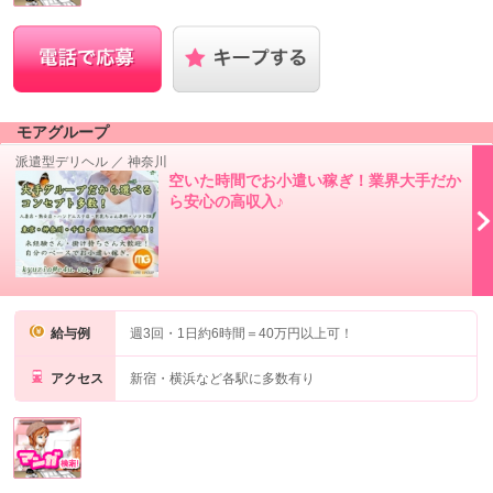
モアグループ
派遣型デリヘル
／
神奈川
空いた時間でお小遣い稼ぎ！業界大手だか
ら安心の高収入♪
給与例
週3回・1日約6時間＝40万円以上可！
アクセス
新宿・横浜など各駅に多数有り