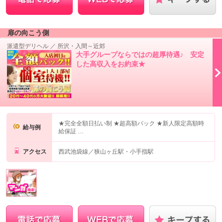
扉の向こう側
派遣型デリヘル
／
所沢・入間～近郊
大手グループならではの超厚待遇♪ 安定
した高収入をお約束★
★完全全額日払い制 ★超高額バック ★新人限定高額時
給与例
給保証 …
アクセス
西武池袋線／狭山ヶ丘駅・小手指駅