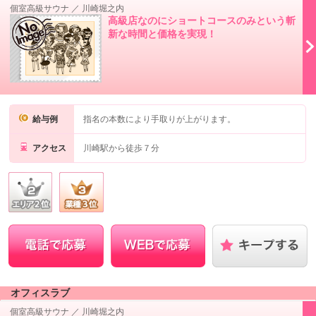
個室高級サウナ
／
川崎堀之内
高級店なのにショートコースのみという斬
新な時間と価格を実現！
給与例
指名の本数により手取りが上がります。
アクセス
川崎駅から徒歩７分
オフィスラブ
個室高級サウナ
／
川崎堀之内