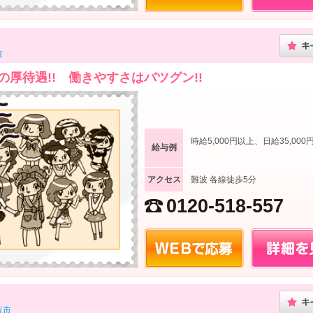
波
の厚待遇!! 働きやすさはバツグン!!
時給5,000円以上、日給35,000
給与例
アクセス
難波 各線徒歩5分
0120-518-557
阪市