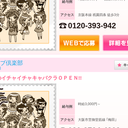
給与例
アクセス
京阪本線 祇園四条 徒歩3分
0120-393-942
ブ倶楽部
田
イチャイチャキャバクラＯＰＥＮ!!
時給3,000円～
給与例
アクセス
大阪市営御堂筋線 ｢梅田｣