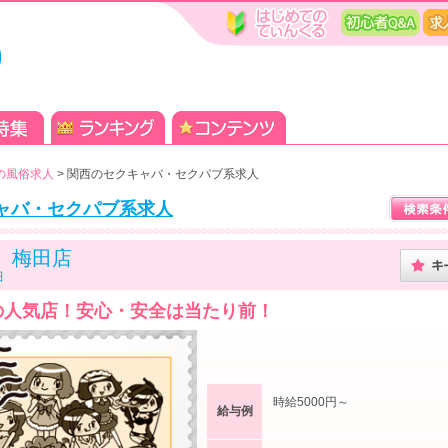
の風俗求人
>
関西のセクキャバ・セクパブ系求人
ャバ・セクパブ系求人
W 梅田店
田
の人気店！安心・安全は当たり前！
時給5000円～
給与例