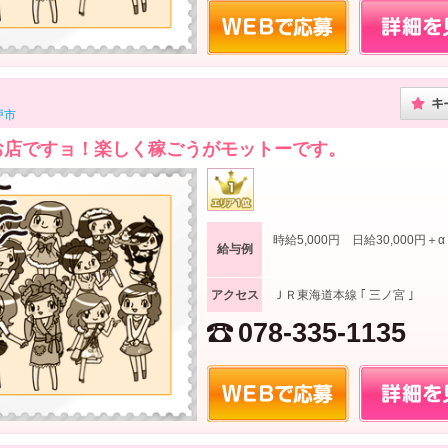
戸市
お店ですョ！楽しく稼ごうがモットーです。
時給5,000円 日給30,000円＋α
給与例
アクセス
ＪＲ東海道本線 ｢ 三ノ宮 ｣
078-335-1135