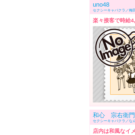
uno48
セクシーキャバクラ／梅
楽々接客で時給4,
和心 宗右衛門
セクシーキャバクラ／な
店内は和風なイ