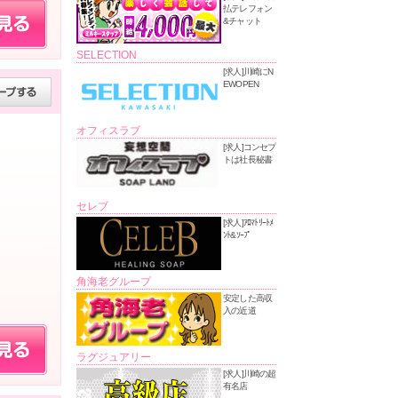
払テレフォン
&チャット
SELECTION
[求人]川崎にN
EWOPEN
オフィスラブ
[求人]コンセプ
トは社長秘書
セレブ
[求人]ｱﾛﾏﾄﾘｰﾄﾒ
ﾝﾄ&ｿｰﾌﾟ
角海老グループ
安定した高収
入の近道
ラグジュアリー
[求人]川崎の超
有名店