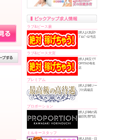
ラブ&ピース蕨
[求人]人気店ﾗ
ﾌﾞ&ﾋﾟｰｽ2号店
ラブ&ピース大宮
[求人]埼玉でT
OPｸﾗｽの有名
店
プレミアム
[求人]川崎ソー
プの高級店
プロポーション
[求人]川崎の高
級巨乳専門店
ミルキースタッフ
[求人]渋谷・日