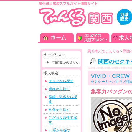
風俗求人てぃんくる
>
関西
キープリスト
関西のセクキ
キープ情報はありません
求人検索
VIVID・CRE
エリアから探す
セクシーキャバクラ／梅
業種から探す
集客力バツグン
路線・駅名から探
す
画像から探す
こだわり条件で探
す
○○系から探す