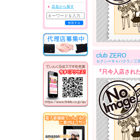
店名から探す
club ZERO
セクシーキャバクラ／三
『只今入店された