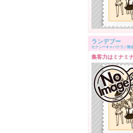
ランデブー
セクシーキャバクラ／難
集客力はミナミ