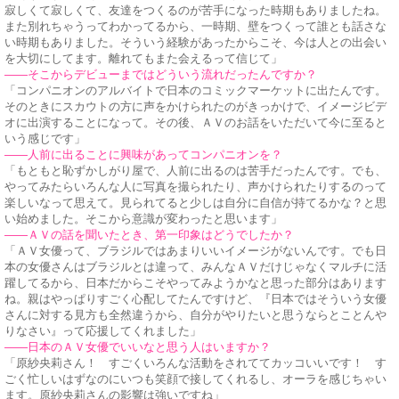
寂しくて寂しくて、友達をつくるのが苦手になった時期もありましたね。
また別れちゃうってわかってるから、一時期、壁をつくって誰とも話さな
い時期もありました。そういう経験があったからこそ、今は人との出会い
を大切にしてます。離れてもまた会えるって信じて」
——そこからデビューまではどういう流れだったんですか？
「コンパニオンのアルバイトで日本のコミックマーケットに出たんです。
そのときにスカウトの方に声をかけられたのがきっかけで、イメージビデ
オに出演することになって。その後、ＡＶのお話をいただいて今に至ると
いう感じです」
——人前に出ることに興味があってコンパニオンを？
「もともと恥ずかしがり屋で、人前に出るのは苦手だったんです。でも、
やってみたらいろんな人に写真を撮られたり、声かけられたりするのって
楽しいなって思えて。見られてると少しは自分に自信が持てるかな？と思
い始めました。そこから意識が変わったと思います」
——ＡＶの話を聞いたとき、第一印象はどうでしたか？
「ＡＶ女優って、ブラジルではあまりいいイメージがないんです。でも日
本の女優さんはブラジルとは違って、みんなＡＶだけじゃなくマルチに活
躍してるから、日本だからこそやってみようかなと思った部分はあります
ね。親はやっぱりすごく心配してたんですけど、『日本ではそういう女優
さんに対する見方も全然違うから、自分がやりたいと思うならとことんや
りなさい』って応援してくれました」
——日本のＡＶ女優でいいなと思う人はいますか？
「原紗央莉さん！ すごくいろんな活動をされててカッコいいです！ す
ごく忙しいはずなのにいつも笑顔で接してくれるし、オーラを感じちゃい
ます。原紗央莉さんの影響は強いですね」