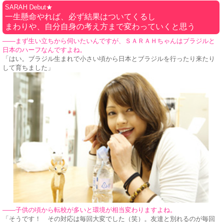
SARAH Debut★
一生懸命やれば、必ず結果はついてくるし
まわりや、自分自身の考え方まで変わっていくと思う
——まず生い立ちから伺いたいんですが、ＳＡＲＡＨちゃんはブラジルと
日本のハーフなんですよね。
「はい。ブラジル生まれで小さい頃から日本とブラジルを行ったり来たり
して育ちました」
——子供の頃から転校が多いと環境が相当変わりますよね。
「そうです！ その対応は毎回大変でした（笑）。友達と別れるのが毎回