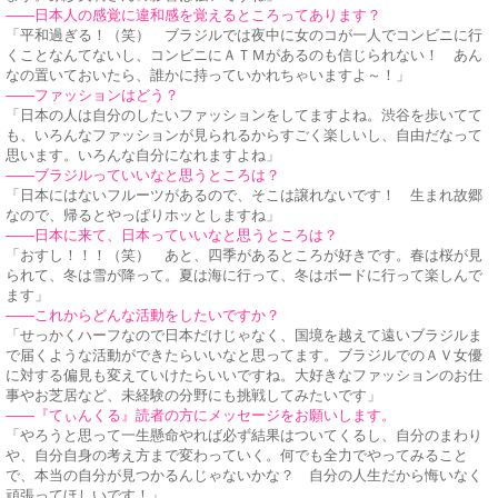
——日本人の感覚に違和感を覚えるところってあります？
「平和過ぎる！（笑） ブラジルでは夜中に女のコが一人でコンビニに行
くことなんてないし、コンビニにＡＴＭがあるのも信じられない！ あん
なの置いておいたら、誰かに持っていかれちゃいますよ～！」
——ファッションはどう？
「日本の人は自分のしたいファッションをしてますよね。渋谷を歩いてて
も、いろんなファッションが見られるからすごく楽しいし、自由だなって
思います。いろんな自分になれますよね」
——ブラジルっていいなと思うところは？
「日本にはないフルーツがあるので、そこは譲れないです！ 生まれ故郷
なので、帰るとやっぱりホッとしますね」
——日本に来て、日本っていいなと思うところは？
「おすし！！！（笑） あと、四季があるところが好きです。春は桜が見
られて、冬は雪が降って。夏は海に行って、冬はボードに行って楽しんで
ます」
——これからどんな活動をしたいですか？
「せっかくハーフなので日本だけじゃなく、国境を越えて遠いブラジルま
で届くような活動ができたらいいなと思ってます。ブラジルでのＡＶ女優
に対する偏見も変えていけたらいいですね。大好きなファッションのお仕
事やお芝居など、未経験の分野にも挑戦してみたいです」
——『てぃんくる』読者の方にメッセージをお願いします。
「やろうと思って一生懸命やれば必ず結果はついてくるし、自分のまわり
や、自分自身の考え方まで変わっていく。何でも全力でやってみること
で、本当の自分が見つかるんじゃないかな？ 自分の人生だから悔いなく
頑張ってほしいです！」