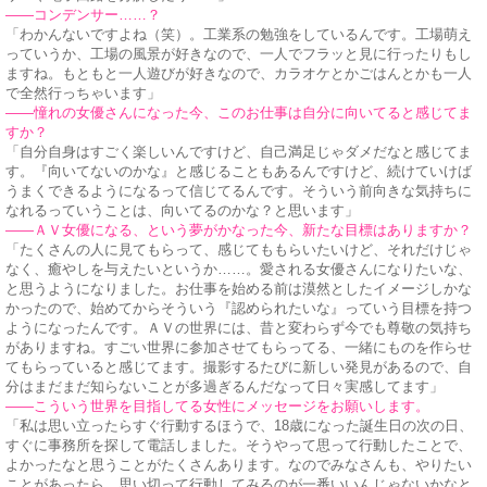
——コンデンサー……？
「わかんないですよね（笑）。工業系の勉強をしているんです。工場萌え
っていうか、工場の風景が好きなので、一人でフラッと見に行ったりもし
ますね。もともと一人遊びが好きなので、カラオケとかごはんとかも一人
で全然行っちゃいます」
——憧れの女優さんになった今、このお仕事は自分に向いてると感じてま
すか？
「自分自身はすごく楽しいんですけど、自己満足じゃダメだなと感じてま
す。『向いてないのかな』と感じることもあるんですけど、続けていけば
うまくできるようになるって信じてるんです。そういう前向きな気持ちに
なれるっていうことは、向いてるのかな？と思います」
——ＡＶ女優になる、という夢がかなった今、新たな目標はありますか？
「たくさんの人に見てもらって、感じてももらいたいけど、それだけじゃ
なく、癒やしを与えたいというか……。愛される女優さんになりたいな、
と思うようになりました。お仕事を始める前は漠然としたイメージしかな
かったので、始めてからそういう『認められたいな』っていう目標を持つ
ようになったんです。ＡＶの世界には、昔と変わらず今でも尊敬の気持ち
がありますね。すごい世界に参加させてもらってる、一緒にものを作らせ
てもらっていると感じてます。撮影するたびに新しい発見があるので、自
分はまだまだ知らないことが多過ぎるんだなって日々実感してます」
——こういう世界を目指してる女性にメッセージをお願いします。
「私は思い立ったらすぐ行動するほうで、18歳になった誕生日の次の日、
すぐに事務所を探して電話しました。そうやって思って行動したことで、
よかったなと思うことがたくさんあります。なのでみなさんも、やりたい
ことがあったら、思い切って行動してみるのが一番いいんじゃないかなと