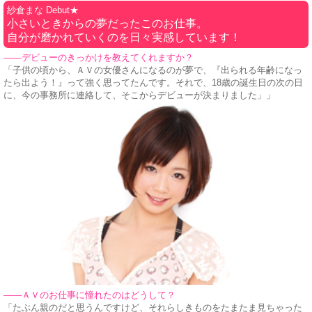
紗倉まな Debut★
小さいときからの夢だったこのお仕事。
自分が磨かれていくのを日々実感しています！
——デビューのきっかけを教えてくれますか？
「子供の頃から、ＡＶの女優さんになるのが夢で、『出られる年齢になっ
たら出よう！』って強く思ってたんです。それで、18歳の誕生日の次の日
に、今の事務所に連絡して、そこからデビューが決まりました」」
——ＡＶのお仕事に憧れたのはどうして？
「たぶん親のだと思うんですけど、それらしきものをたまたま見ちゃった