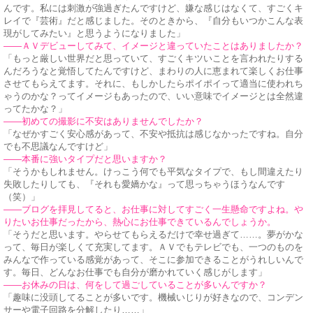
んです。私には刺激が強過ぎたんですけど、嫌な感じはなくて、すごくキ
レイで『芸術』だと感じました。そのときから、『自分もいつかこんな表
現がしてみたい』と思うようになりました」
——ＡＶデビューしてみて、イメージと違っていたことはありましたか？
「もっと厳しい世界だと思っていて、すごくキツいことを言われたりする
んだろうなと覚悟してたんですけど、まわりの人に恵まれて楽しくお仕事
させてもらえてます。それに、もしかしたらポイポイって適当に使われち
ゃうのかな？ってイメージもあったので、いい意味でイメージとは全然違
ってたかな？」
——初めての撮影に不安はありませんでしたか？
「なぜかすごく安心感があって、不安や抵抗は感じなかったですね。自分
でも不思議なんですけど」
——本番に強いタイプだと思いますか？
「そうかもしれません。けっこう何でも平気なタイプで、もし間違えたり
失敗したりしても、『それも愛嬌かな』って思っちゃうほうなんです
（笑）」
——ブログを拝見してると、お仕事に対してすごく一生懸命ですよね。や
りたいお仕事だったから、熱心にお仕事できているんでしょうか。
「そうだと思います。やらせてもらえるだけで幸せ過ぎて……。夢がかな
って、毎日が楽しくて充実してます。ＡＶでもテレビでも、一つのものを
みんなで作っている感覚があって、そこに参加できることがうれしいんで
す。毎日、どんなお仕事でも自分が磨かれていく感じがします」
——お休みの日は、何をして過ごしていることが多いんですか？
「趣味に没頭してることが多いです。機械いじりが好きなので、コンデン
サーや電子回路を分解したり……」