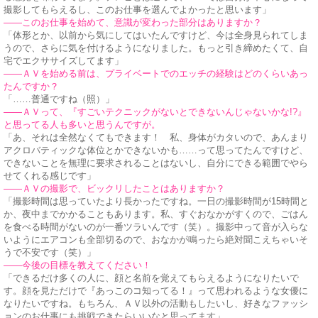
撮影してもらえるし、このお仕事を選んでよかったと思います」
——このお仕事を始めて、意識が変わった部分はありますか？
「体形とか、以前から気にしてはいたんですけど、今は全身見られてしま
うので、さらに気を付けるようになりました。もっと引き締めたくて、自
宅でエクササイズしてます」
——ＡＶを始める前は、プライベートでのエッチの経験はどのくらいあっ
たんですか？
「……普通ですね（照）」
——ＡＶって、『すごいテクニックがないとできないんじゃないかな!?』
と思ってる人も多いと思うんですが。
「あ、それは全然なくてもできます！ 私、身体がカタいので、あんまり
アクロバティックな体位とかできないかも……って思ってたんですけど、
できないことを無理に要求されることはないし、自分にできる範囲でやら
せてくれる感じです」
——ＡＶの撮影で、ビックリしたことはありますか？
「撮影時間は思っていたより長かったですね。一日の撮影時間が15時間と
か、夜中までかかることもあります。私、すぐおなかがすくので、ごはん
を食べる時間がないのが一番ツラいんです（笑）。撮影中って音が入らな
いようにエアコンも全部切るので、おなかが鳴ったら絶対聞こえちゃいそ
うで不安です（笑）」
——今後の目標を教えてください！
「できるだけ多くの人に、顔と名前を覚えてもらえるようになりたいで
す。顔を見ただけで『あっこのコ知ってる！』って思われるような女優に
なりたいですね。もちろん、ＡＶ以外の活動もしたいし、好きなファッシ
ョンのお仕事にも挑戦できたらいいなと思ってます」