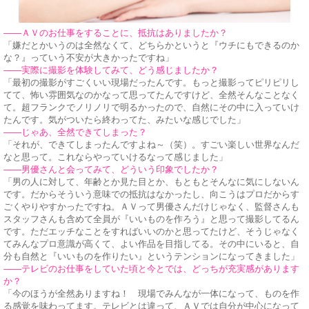
——ＡＶのお仕事をすることに、抵抗はありましたか？
「嫌だとかいうのは全然なくて、どちらかというと『ウチにもできるのか
な？』っていう不安が大きかったですね」
——実際に撮影を体験してみて、どう感じましたか？
「最初の撮影がすごくいい現場だったんです。もっと撮影ってピリピリし
てて、怖い雰囲気なのかなって思ってたんですけど、全然そんなことなく
て。超フランクでノリノリで明るかったので、自然にその中に入っていけ
たんです。気がついたら終わってた、みたいな感じでした」
——じゃあ、全然できてしまった？
「それが、できてしまったんですよね～（笑）。すごい楽しい世界なんだ
なと思って。これならやっていけるなって感じました」
——男優さんと会ってみて、どういう印象でしたか？
「男の人に対して、年齢とか見た目とか、もともとそんなに気にしないん
です。だからそういう意味での抵抗はなかったし、向こうはプロだからす
ごくやりやすかったですね。ＡＶって男優さんだけじゃなく、監督さんも
スタッフさんも含めて全員が『いいものを作ろう』と思って撮影してるん
です。ただエッチなことをすればいいのかと思ってたけど、そうじゃなく
てみんなプロ意識が高くて、よい作品を目指してる。その中にいると、自
分も自然と『いいものを作りたい』というテンションになってきました」
——テレビのお仕事をしていた頃と今とでは、どっちが充実感があります
か？
「今のほうが全然ありますね！ 現場でみんなが一体になって、ものを作
る感覚を味わってます。テレビとは違って、ＡＶでは自分が中心になって