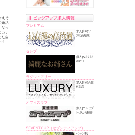
会えそ
の婚活
プレミアム
くなっ
[求人]川崎ソー
なカテ
プの高級店
なた自
か？
セレブ
[求人]ｱﾛﾏﾄﾘｰﾄﾒ
ﾝﾄ&ｿｰﾌﾟ
ラグジュアリー
[求人]川崎の超
有名店
オフィスラブ
[求人]コンセプ
トは社長秘書
SEVENTY UP（セブンティアップ）
バック率7