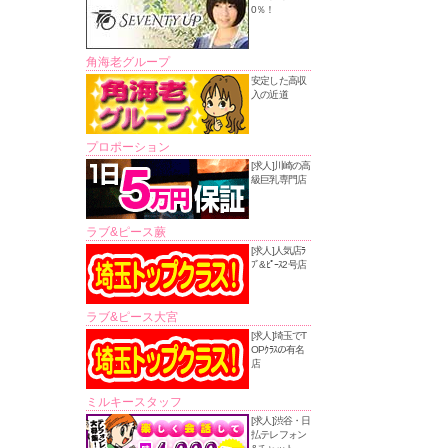
0％！
角海老グループ
安定した高収
入の近道
プロポーション
[求人]川崎の高
級巨乳専門店
ラブ&ピース蕨
[求人]人気店ﾗ
ﾌﾞ&ﾋﾟｰｽ2号店
ラブ&ピース大宮
[求人]埼玉でT
OPｸﾗｽの有名
店
ミルキースタッフ
[求人]渋谷・日
払テレフォン