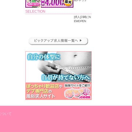
&チャット
SELECTION
[求人]川崎にN
EWOPEN
について