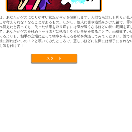
は、あなたがゲスになりやすい状況が何かを診断します。人間なら誰しも周りが見
しか考えられなくなることがあるもの。しかし、他人に害や迷惑をかけた後で、罪
れ替えたと言っても、失った信用を取り戻すには気が遠くなるほどの長い期間を要
て、あなたがゲスを極めちゃうほどに執着しやすい事柄を知ることで、両成敗でい
えるよりも、相手の立場に立って物事を考える姿勢を意識してみてください。誰で
誰に謝ればいいの！？と嘆いてみたところで、悲しいほどに世間には相手にされな
お気を付けて！
スタート