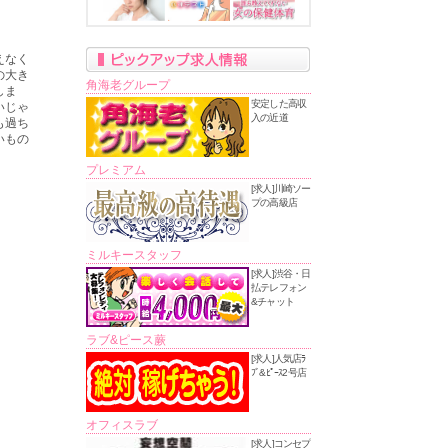
えなく
の大き
角海老グループ
しま
安定した高収
いじゃ
入の近道
も過ち
いもの
プレミアム
[求人]川崎ソー
プの高級店
ミルキースタッフ
[求人]渋谷・日
払テレフォン
&チャット
ラブ&ピース蕨
[求人]人気店ﾗ
ﾌﾞ&ﾋﾟｰｽ2号店
オフィスラブ
[求人]コンセプ