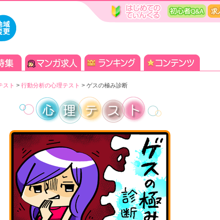
テスト
>
行動分析の心理テスト
>
ゲスの極み診断