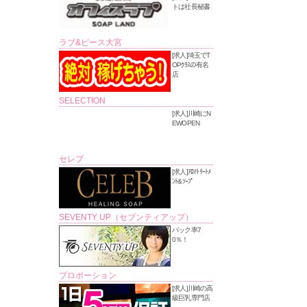
トは社長秘書
ラブ&ピース大宮
[求人]埼玉でT
OPｸﾗｽの有名
店
SELECTION
[求人]川崎にN
EWOPEN
セレブ
[求人]ｱﾛﾏﾄﾘｰﾄﾒ
ﾝﾄ&ｿｰﾌﾟ
SEVENTY UP（セブンティアップ）
バック率7
0％！
プロポーション
[求人]川崎の高
級巨乳専門店