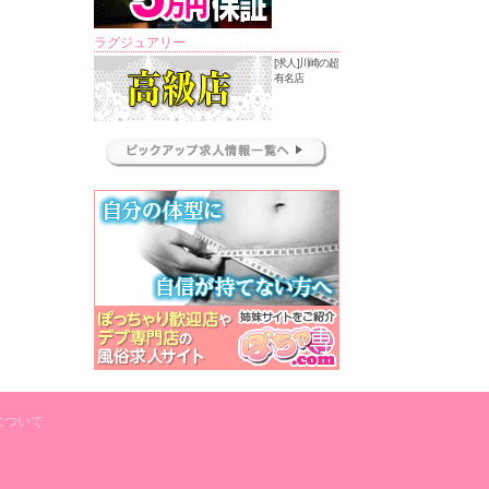
ラグジュアリー
[求人]川崎の超
有名店
について