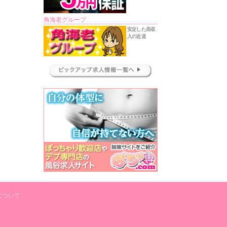
角海老グループ
安定した高収
入の近道
について