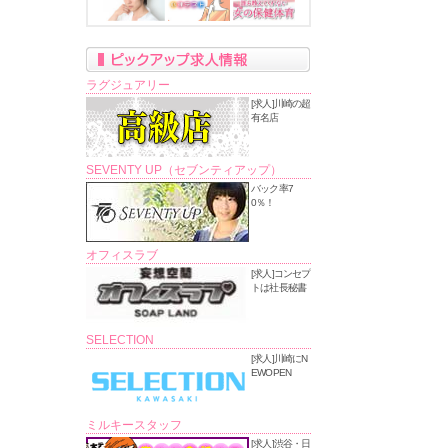
ラグジュアリー
[求人]川崎の超
有名店
SEVENTY UP（セブンティアップ）
バック率7
0％！
オフィスラブ
[求人]コンセプ
トは社長秘書
SELECTION
[求人]川崎にN
EWOPEN
ミルキースタッフ
[求人]渋谷・日