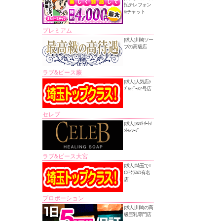
払テレフォン
&チャット
プレミアム
[求人]川崎ソー
プの高級店
ラブ&ピース蕨
[求人]人気店ﾗ
ﾌﾞ&ﾋﾟｰｽ2号店
セレブ
[求人]ｱﾛﾏﾄﾘｰﾄﾒ
ﾝﾄ&ｿｰﾌﾟ
ラブ&ピース大宮
[求人]埼玉でT
OPｸﾗｽの有名
店
プロポーション
[求人]川崎の高
級巨乳専門店