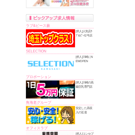
ラブ&ピース蕨
[求人]人気店ﾗ
ﾌﾞ&ﾋﾟｰｽ2号店
SELECTION
[求人]川崎にN
EWOPEN
プロポーション
[求人]川崎の高
級巨乳専門店
角海老グループ
安定した高収
入の近道
オフィスラブ
[求人]コンセプ