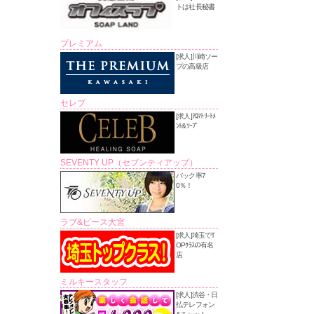
トは社長秘書
プレミアム
[求人]川崎ソー
プの高級店
セレブ
[求人]ｱﾛﾏﾄﾘｰﾄﾒ
ﾝﾄ&ｿｰﾌﾟ
SEVENTY UP（セブンティアップ）
バック率7
0％！
ラブ&ピース大宮
[求人]埼玉でT
OPｸﾗｽの有名
店
ミルキースタッフ
[求人]渋谷・日
払テレフォン