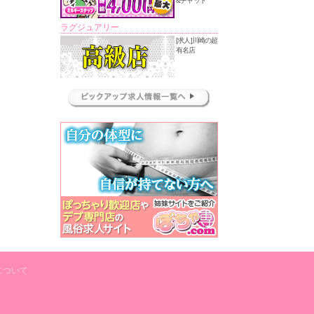
&チャット
ラグジュアリー
[求人]川崎の超
有名店
について