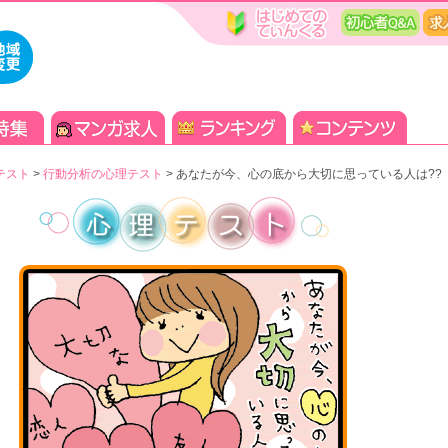
テスト
>
行動分析の心理テスト
>
あなたが今、心の底から大切に思っている人は??