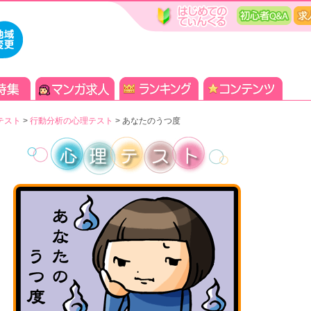
テスト
>
行動分析の心理テスト
>
あなたのうつ度