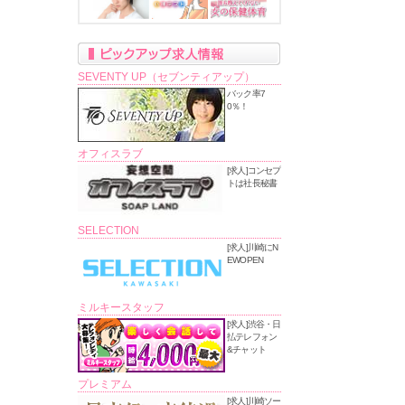
SEVENTY UP（セブンティアップ）
バック率7
0％！
オフィスラブ
[求人]コンセプ
トは社長秘書
SELECTION
[求人]川崎にN
EWOPEN
ミルキースタッフ
[求人]渋谷・日
払テレフォン
&チャット
プレミアム
[求人]川崎ソー