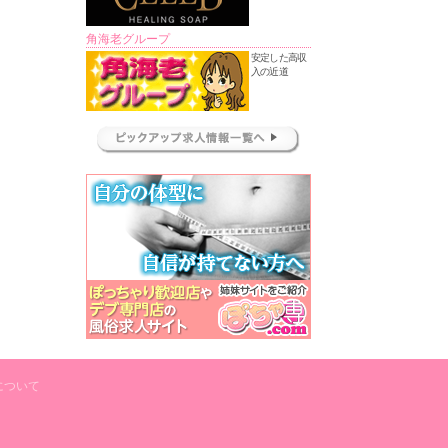
角海老グループ
安定した高収
入の近道
について