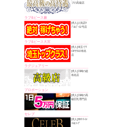
プの高級店
ラブ&ピース蕨
[求人]人気店ﾗ
ﾌﾞ&ﾋﾟｰｽ2号店
ラブ&ピース大宮
[求人]埼玉でT
OPｸﾗｽの有名
店
ラグジュアリー
[求人]川崎の超
有名店
プロポーション
[求人]川崎の高
級巨乳専門店
セレブ
[求人]ｱﾛﾏﾄﾘｰﾄﾒ
ﾝﾄ&ｿｰﾌﾟ