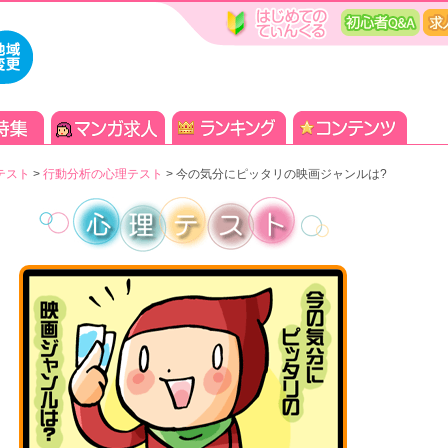
テスト
>
行動分析の心理テスト
>
今の気分にピッタリの映画ジャンルは?