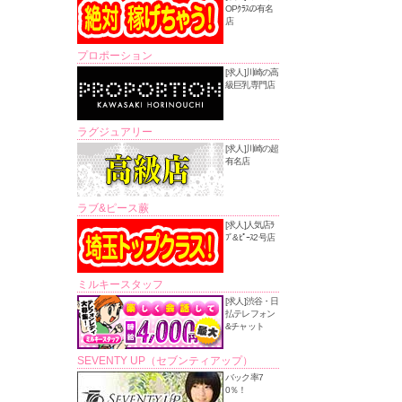
OPｸﾗｽの有名
店
プロポーション
[求人]川崎の高
級巨乳専門店
ラグジュアリー
[求人]川崎の超
有名店
ラブ&ピース蕨
[求人]人気店ﾗ
ﾌﾞ&ﾋﾟｰｽ2号店
ミルキースタッフ
[求人]渋谷・日
払テレフォン
&チャット
SEVENTY UP（セブンティアップ）
バック率7
0％！