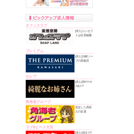
オフィスラブ
[求人]コンセプ
トは社長秘書
プレミアム
[求人]川崎ソー
プの高級店
セレブ
[求人]ｱﾛﾏﾄﾘｰﾄﾒ
ﾝﾄ&ｿｰﾌﾟ
角海老グループ
安定した高収
入の近道
ラブ&ピース大宮
[求人]埼玉でT