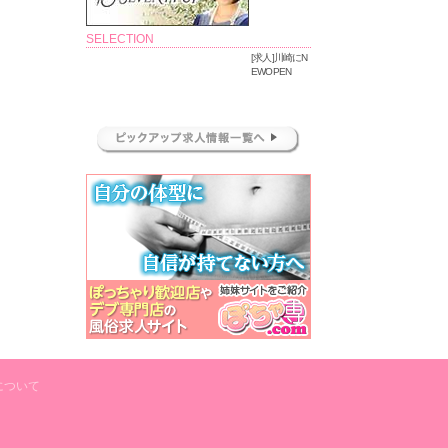
SELECTION
[求人]川崎にN
EWOPEN
について