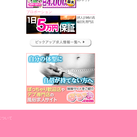
&チャット
プロポーション
[求人]川崎の高
級巨乳専門店
について