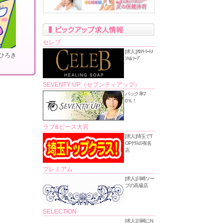
セレブ
[求人]ｱﾛﾏﾄﾘｰﾄﾒ
ひろき
ﾝﾄ&ｿｰﾌﾟ
SEVENTY UP（セブンティアップ）
バック率7
0％！
ラブ&ピース大宮
[求人]埼玉でT
OPｸﾗｽの有名
店
プレミアム
[求人]川崎ソー
プの高級店
SELECTION
[求人]川崎にN