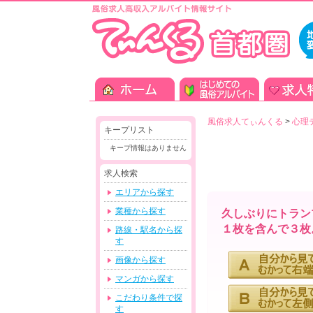
風俗求人てぃんくる
>
心理
キープリスト
キープ情報はありません
求人検索
エリアから探す
業種から探す
久しぶりにトラン
１枚を含んで３枚
路線・駅名から探
す
画像から探す
マンガから探す
こだわり条件で探
す