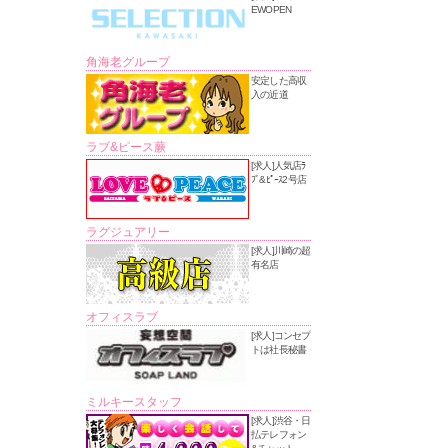
EWOPEN
角海老グループ
安定した高収
入の近道
ラブ&ピース蕨
[求人]人気店ﾗ
ﾌﾞ&ﾋﾟｰｽ2号店
ラグジュアリー
[求人]川崎の超
有名店
オフィスラブ
[求人]コンセプ
トは社長秘書
ミルキースタッフ
[求人]渋谷・日
払テレフォン