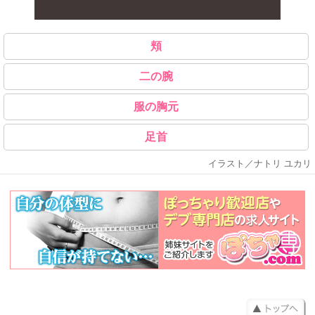
頬
二の腕
服の胸元
足首
イラスト／ナトリ ユカリ