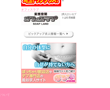
店
オフィスラブ
[求人]コンセプ
トは社長秘書
について