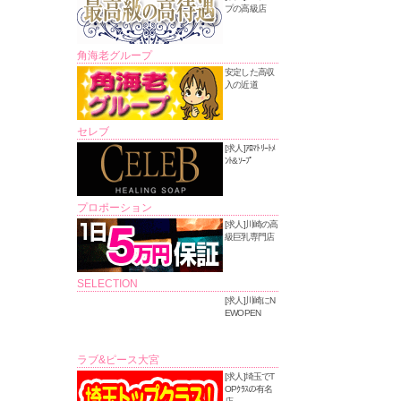
プの高級店
角海老グループ
安定した高収
入の近道
セレブ
[求人]ｱﾛﾏﾄﾘｰﾄﾒ
ﾝﾄ&ｿｰﾌﾟ
プロポーション
[求人]川崎の高
級巨乳専門店
SELECTION
[求人]川崎にN
EWOPEN
ラブ&ピース大宮
[求人]埼玉でT
OPｸﾗｽの有名