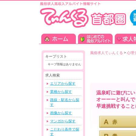
風俗求人てぃんくる
>
心理
キープリスト
キープ情報はありません
求人検索
エリアから探す
業種から探す
温泉町に遊びにい
オーーーと叫んで
路線・駅名から探
す
早速挑戦すること
画像から探す
マンガから探す
こだわり条件で探
す