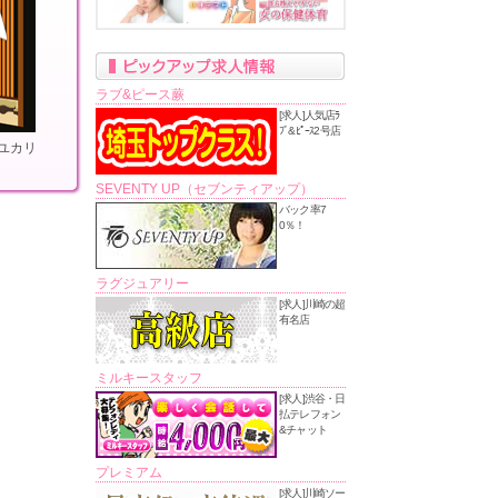
ラブ&ピース蕨
[求人]人気店ﾗ
ﾌﾞ&ﾋﾟｰｽ2号店
ユカリ
SEVENTY UP（セブンティアップ）
バック率7
0％！
ラグジュアリー
[求人]川崎の超
有名店
ミルキースタッフ
[求人]渋谷・日
払テレフォン
&チャット
プレミアム
[求人]川崎ソー