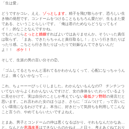
「生は愛」
どうですかコレ。ええ、
ゾっとします
。精子を飛び散らかす、恐ろしい生
き物の発想です。コンドームをつけることももちろん愛だが、生もまた愛
である、ということらしいです。「俺は君のためならどうなってもイ
イ！」的なことなんですかね。
でもだったら
とっとと婚姻
すればよいではありませんか。そういった責任
は取らず、「まあ、できたらちゃんと責任取るし！」という行き当たりば
ったり感。こちとら行き当たりばったりで妊娠なんてできないんだ
よ！！
ボケ！！
そして、生派の男の言い分その②。
「ゴムしてるとちゃんと濡れてるかわかんなくって、心配になっちゃうん
だよ、痛くないかなって…」
これ、ちょーーーびっくりしました。わかんないもんなの!? チンチンつ
いてないからよくわかんないんですけど、女の身体をいたわっているよう
に見せかけて、実は自分のことしか考えていない
最低クソ野郎
の発言だと
思います。これ言われた女のほうはさ、さらに「ゴムつけて」って言いに
くい環境になるわけですよ。本当に、好きだって気持ちを利用してこんな
こと言うの、やめてもらいたいですよねえ。
とまあ、男子とコンドームの仲は悪くなるばかり。それもなんだかなあ…
と、なんとか
意識改革
はできないものかねえ…と日々、考えあぐねており