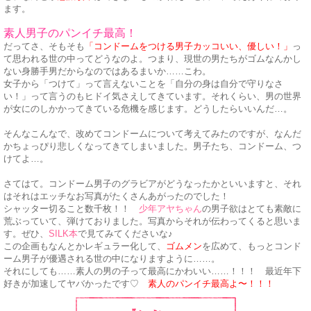
ます。
素人男子のパンイチ最高！
だってさ、そもそも
「コンドームをつける男子カッコいい、優しい！」
っ
て思われる世の中ってどうなのよ。つまり、現世の男たちがゴムなんかし
ない身勝手男だからなのではあるまいか……こわ。
女子から「つけて」って言えないことを「自分の身は自分で守りなさ
い！」って言うのもヒドイ気さえしてきています。それくらい、男の世界
が女にのしかかってきている危機を感じます。どうしたらいいんだ…。
そんなこんなで、改めてコンドームについて考えてみたのですが、なんだ
かちょっぴり悲しくなってきてしまいました。男子たち、コンドーム、つ
けてよ…。
さてはて。コンドーム男子のグラビアがどうなったかといいますと、それ
はそれはエッチなお写真がたくさんあがったのでした！
シャッター切ること数千枚！！
少年アヤちゃん
の男子欲はとても素敵に
荒ぶっていて、弾けておりました。写真からそれが伝わってくると思いま
す。ぜひ、
SILK本
で見てみてくださいな♪
この企画もなんとかレギュラー化して、
ゴムメン
を広めて、もっとコンド
ーム男子が優遇される世の中になりますように……。
それにしても……素人の男の子って最高にかわいい……！！！ 最近年下
好きが加速してヤバかったです♡
素人のパンイチ最高よ〜！！！