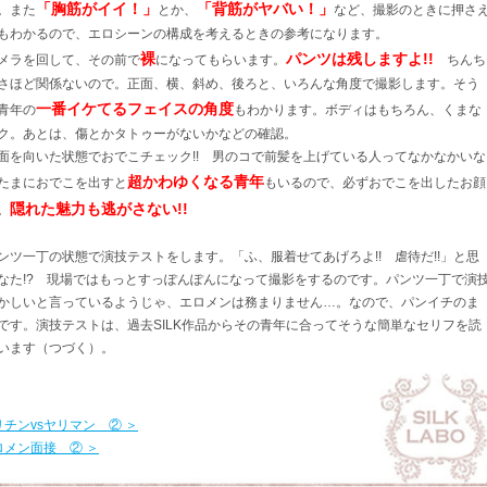
「胸筋がイイ！」
「背筋がヤバい！」
。また
とか、
など、撮影のときに押さ
もわかるので、エロシーンの構成を考えるときの参考になります。
裸
パンツは残しますよ!!
メラを回して、その前で
になってもらいます。
ちんち
さほど関係ないので。正面、横、斜め、後ろと、いろんな角度で撮影します。そう
一番イケてるフェイスの角度
青年の
もわかります。ボディはもちろん、くまな
ク。あとは、傷とかタトゥーがないかなどの確認。
を向いた状態でおでこチェック!! 男のコで前髪を上げている人ってなかなかいな
超かわゆくなる青年
たまにおでこを出すと
もいるので、必ずおでこを出したお顔
隠れた魅力も逃がさない!!
。
ツ一丁の状態で演技テストをします。「ふ、服着せてあげろよ!! 虐待だ!!」と思
なた!? 現場ではもっとすっぽんぽんになって撮影をするのです。パンツ一丁で演
かしいと言っているようじゃ、エロメンは務まりません…。なので、パンイチのま
です。演技テストは、過去SILK作品からその青年に合ってそうな簡単なセリフを読
います（つづく）。
リチンvsヤリマン ② ＞
ロメン面接 ② ＞