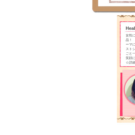
Heal
女性に
品！
ーマに
ストシ
ごと
笑顔
☆詳