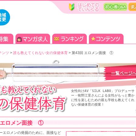
テンツ
>
誰も教えてくれない女の保健体育
>
第43回 エロメン面接 ①
一覧ページ
女性向けAV「SILK LABO」プロデューサ
ー・牧野江里さんによる女性がもっと豊か
に性を楽しむための親も学校も教えてくれ
ない保健体育の授業！
エロメン面接 ①
ーエロメンの発掘のために、面接など