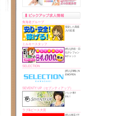
角海老グループ
安定した高収
入の近道
ミルキースタッフ
[求人]渋谷・日
払テレフォン
&チャット
SELECTION
[求人]川崎にN
EWOPEN
SEVENTY UP（セブンティアップ）
バック率7
0％！
ラブ&ピース大宮
[求人]埼玉でT