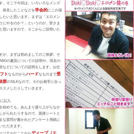
す。そこで今回は、いろいろなメンズ
学会的
、発見したことなどを
にこの場
したいと思います。まずは「エロメン
うにやるのか？」というのが、皆さま
と思いますので、そこからご説明いた
すが、まずは初めましてのご挨拶。そ
 LABOの趣旨についての説明や、現在の
容などについての説明をします。お仕
フト
ハード
受
なものから
なものまで
抜群
のSILKなので、そのお相手に合っ
ススメしたりしていきます。
トに記入
を始めても、あんまり盛り上がらなか
しがられたりするので、面接シートと
まな質問が書かれたアンケート用紙に
いただきます。
ディープ（エ
ーソナルなことから