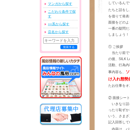
しているんで
マンガから探す
たちと話をし
こだわり条件で探
す
を借りて発表
面接をどのよ
○○系から探す
一番の疑問だ
店名から探す
しましょう！
① ご挨拶
当たり前で
の後、SILK
活動、行為内
ソ
事内容も、
け入れ態勢
たお仕事をオ
② 面接シー
いきなり話
ったり恥ずか
いう、さまざ
記入回答して
内容は、パ