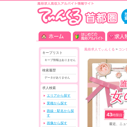
風俗求人てぃんくる
>
コン
キープリスト
キープ情報はありません
検索履歴
データがありません
求人検索
エリアから探す
業種から探す
路線・駅名から探
43
時限目
す
画像から探す
最近、ニュ