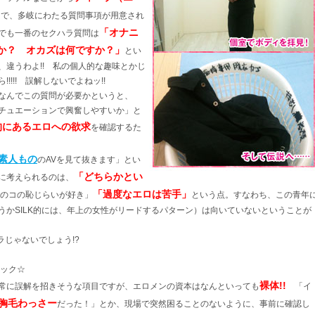
まで、多岐にわたる質問事項が用意され
「オナニ
でも一番のセクハラ質問は
か？ オカズは何ですか？」
とい
、違うわよ!! 私の個人的な趣味とかじ
!!!!! 誤解しないでよねッ!!
なんでこの質問が必要かというと、
チュエーションで興奮しやすいか」と
的にあるエロへの欲求
を確認するた
素人もの
のAVを見て抜きます」とい
「どちらかとい
に考えられるのは、
「過度なエロは苦手」
のコの恥じらいが好き」
という点。すなわち、この青年
うかSILK的には、年上の女性がリードするパターン）は向いていないということが
ラじゃないでしょう!?
ェック☆
裸体!!
に誤解を招きそうな項目ですが、エロメンの資本はなんといっても
「イ
胸毛わっさー
だった！」とか、現場で突然困ることのないように、事前に確認し