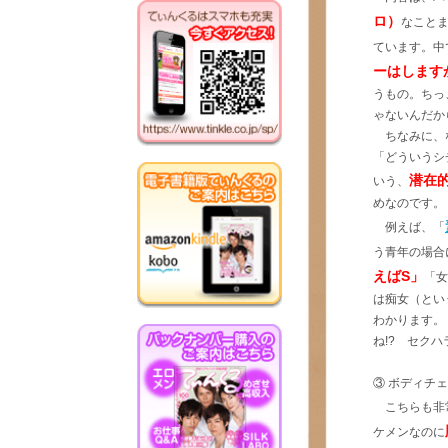
ロ）
なこと
ています。中
ーはします
うもの。ちっ
ゃないんだから
ちなみに、
「どういうシ
潜在
いう、
めなのです。
例えば、「
う青年の場合
えばS」
「女
は痴女（とい
わかります。
ね!? セクハ
③ ボディチ
こちらも非常
ケメンなのに