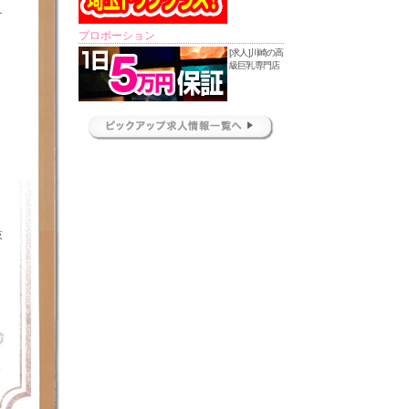
え
プロポーション
[求人]川崎の高
級巨乳専門店
技