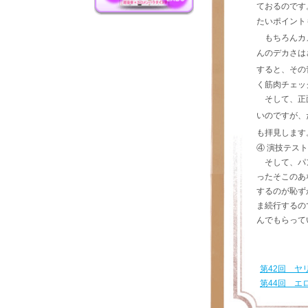
ておるのです
たいポイント
もちろんカ
んのデカさは
すると、その
く筋肉チェッ
そして、正面
いのですが、
も拝見します
④ 演技テスト
そして、パン
ったそこのあ
するのが恥ず
ま続行するの
んでもらって
第42回 ヤ
第44回 エ