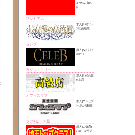
OPｸﾗｽの有名
店
プレミアム
[求人]川崎ソー
プの高級店
セレブ
[求人]ｱﾛﾏﾄﾘｰﾄﾒ
ﾝﾄ&ｿｰﾌﾟ
ラグジュアリー
[求人]川崎の超
有名店
に
オフィスラブ
[求人]コンセプ
トは社長秘書
ラブ&ピース蕨
[求人]人気店ﾗ
ﾌﾞ&ﾋﾟｰｽ2号店