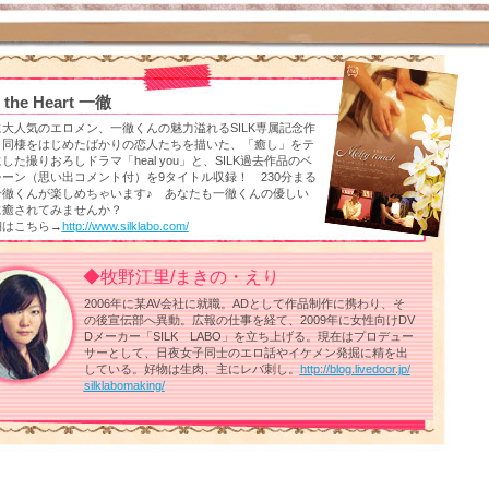
 the Heart 一徹
大人気のエロメン、一徹くんの魅力溢れるSILK専属記念作
 同棲をはじめたばかりの恋人たちを描いた、「癒し」をテ
した撮りおろしドラマ「heal you」と、SILK過去作品のベ
ーン（思い出コメント付）を9タイトル収録！ 230分まる
一徹くんが楽しめちゃいます♪ あなたも一徹くんの優しい
に癒されてみませんか？
細はこちら→
http://www.silklabo.com/
◆牧野江里/まきの・えり
2006年に某AV会社に就職。ADとして作品制作に携わり、そ
の後宣伝部へ異動。広報の仕事を経て、2009年に女性向けDV
Dメーカー「SILK LABO」を立ち上げる。現在はプロデュー
サーとして、日夜女子同士のエロ話やイケメン発掘に精を出
している。好物は生肉、主にレバ刺し。
http://blog.livedoor.jp/
silklabomaking/