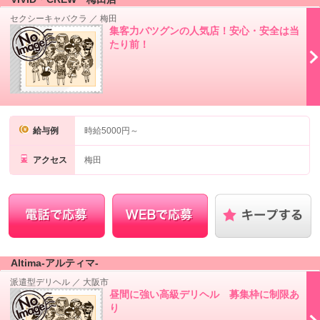
セクシーキャバクラ
／
梅田
集客力バツグンの人気店！安心・安全は当
たり前！
給与例
時給5000円～
アクセス
梅田
Altima-アルティマ-
派遣型デリヘル
／
大阪市
昼間に強い高級デリヘル 募集枠に制限あ
り