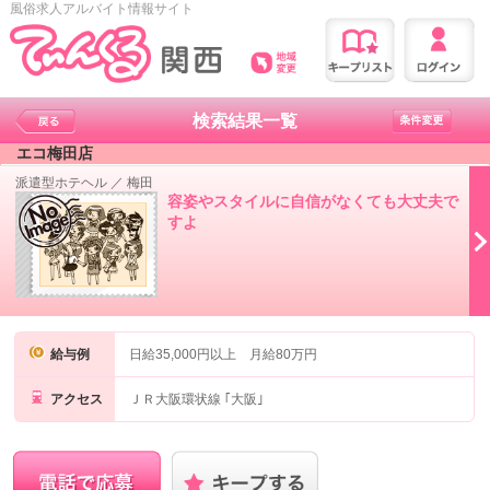
風俗求人アルバイト情報サイト
検索結果一覧
エコ梅田店
派遣型ホテヘル
／
梅田
容姿やスタイルに自信がなくても大丈夫で
すよ
給与例
日給35,000円以上 月給80万円
アクセス
ＪＲ大阪環状線 ｢大阪｣