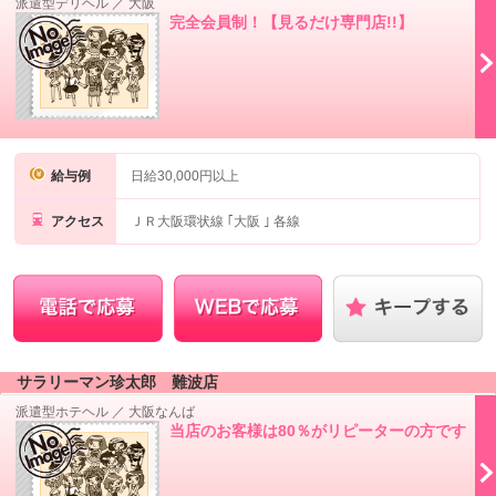
派遣型デリヘル
／
大阪
完全会員制！【見るだけ専門店!!】
給与例
日給30,000円以上
アクセス
ＪＲ大阪環状線 ｢大阪 ｣ 各線
サラリーマン珍太郎 難波店
派遣型ホテヘル
／
大阪なんば
当店のお客様は80％がリピーターの方です