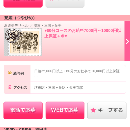
艶姫（つやひめ）
派遣型デリヘル
／
堺東・三国ヶ丘発
♥60分コースのお給料7000円～10000円以
上保証＋＠♥
日給35,000円以上・60分のお仕事で10,000円以上保証
給与例
…
アクセス
堺東駅・三国ヶ丘駅・天王寺駅
VIVID・CREW 梅田店