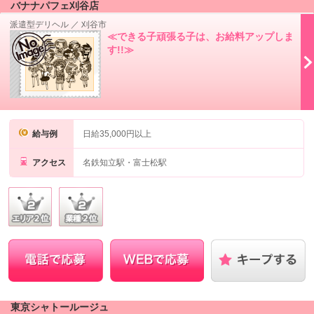
バナナパフェ刈谷店
派遣型デリヘル
／
刈谷市
≪できる子頑張る子は、お給料アップしま
す!!≫
給与例
日給35,000円以上
アクセス
名鉄知立駅・富士松駅
東京シャトールージュ