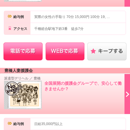
給与例
実際の女性の手取り 70分 15,000円 100分 19, …
アクセス
千種総合駅地下鉄3番 徒歩7分
豊橋人妻援護会
派遣型デリヘル
／
豊橋
全国展開の援護会グループで、安心して働
きませんか？
給与例
日給35,000円以上