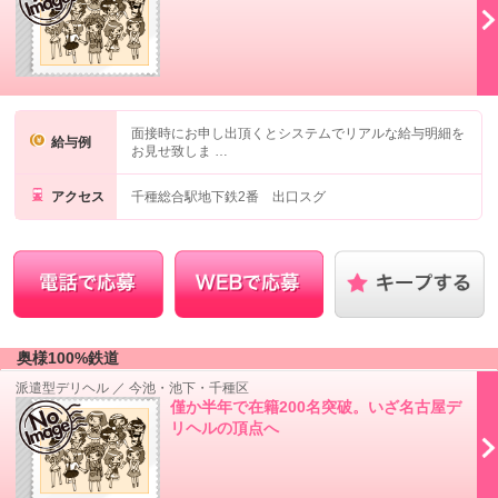
面接時にお申し出頂くとシステムでリアルな給与明細を
給与例
お見せ致しま …
アクセス
千種総合駅地下鉄2番 出口スグ
奥様100%鉄道
派遣型デリヘル
／
今池・池下・千種区
僅か半年で在籍200名突破。いざ名古屋デ
リヘルの頂点へ