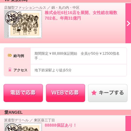
店舗型ファッションヘルス
／
錦・丸の内・中区
株式会社6社16店を展開、女性総在籍数
702名。年商31億円
期間限定￥88,888保証開始 全員が50分￥12500指名
給与例
手 …
アクセス
地下鉄栄駅より徒歩5分
愛ANGEL
派遣型デリヘル
／
東区葵三丁目
88888保証あり！