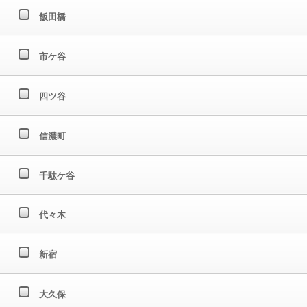
飯田橋
市ケ谷
四ツ谷
信濃町
千駄ケ谷
代々木
新宿
大久保