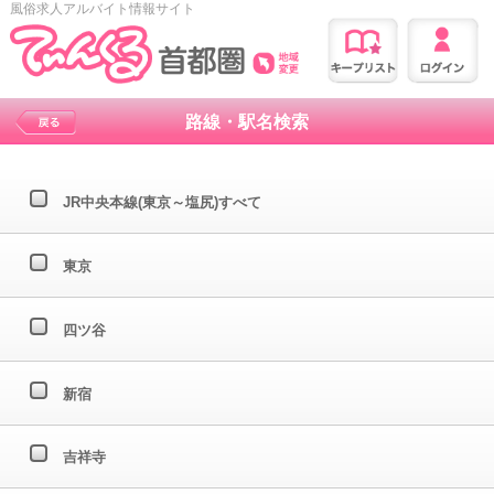
風俗求人アルバイト情報サイト
路線・駅名検索
JR中央本線(東京～塩尻)すべて
東京
四ツ谷
新宿
吉祥寺