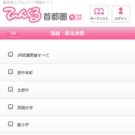
風俗求人アルバイト情報サイト
路線・駅名検索
JR武蔵野線すべて
府中本町
北府中
西国分寺
新小平