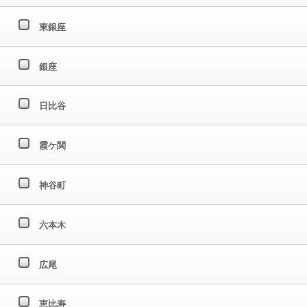
東銀座
銀座
日比谷
霞ケ関
神谷町
六本木
広尾
恵比寿