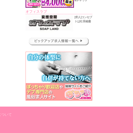
&チャット
オフィスラブ
[求人]コンセプ
トは社長秘書
について