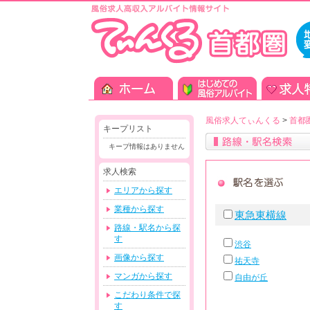
風俗求人てぃんくる
>
首都
キープリスト
キープ情報はありません
求人検索
エリアから探す
業種から探す
東急東横線
路線・駅名から探
す
渋谷
画像から探す
祐天寺
マンガから探す
自由が丘
こだわり条件で探
す