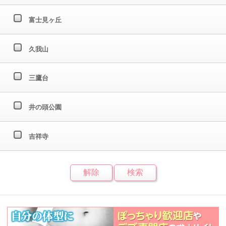
富士見ヶ丘
久我山
三鷹台
井の頭公園
吉祥寺