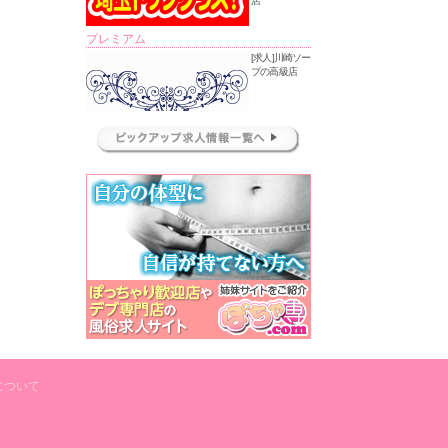
店
プレミアム
[求人]川崎ソー
プの高級店
について