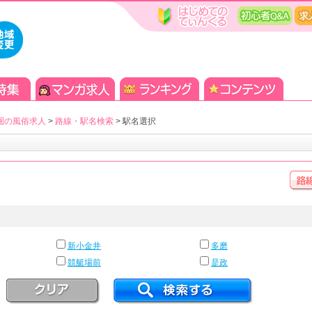
圏の風俗求人
>
路線・駅名検索
>
駅名選択
新小金井
多磨
競艇場前
是政