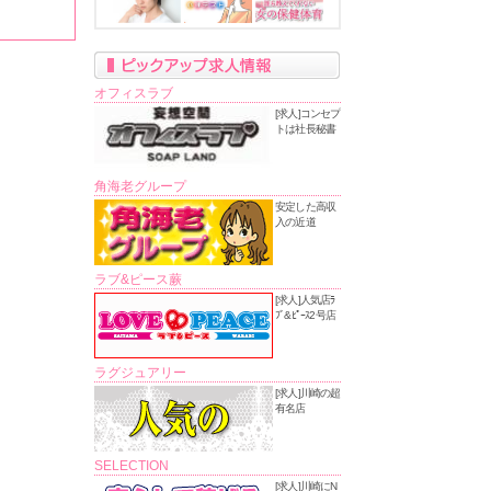
オフィスラブ
[求人]コンセプ
トは社長秘書
角海老グループ
安定した高収
入の近道
ラブ&ピース蕨
[求人]人気店ﾗ
ﾌﾞ&ﾋﾟｰｽ2号店
ラグジュアリー
[求人]川崎の超
有名店
SELECTION
[求人]川崎にN