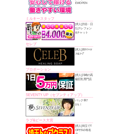
EWOPEN
ミルキースタッフ
[求人]渋谷・日
払テレフォン
&チャット
セレブ
[求人]ｱﾛﾏﾄﾘｰﾄﾒ
ﾝﾄ&ｿｰﾌﾟ
プロポーション
[求人]川崎の高
級巨乳専門店
SEVENTY UP（セブンティアップ）
バック率7
0％！
ラブ&ピース大宮
[求人]埼玉でT
OPｸﾗｽの有名