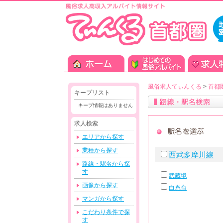
風俗求人てぃんくる
>
首都
キープリスト
キープ情報はありません
求人検索
エリアから探す
業種から探す
西武多摩川線
路線・駅名から探
す
武蔵境
画像から探す
白糸台
マンガから探す
こだわり条件で探
す