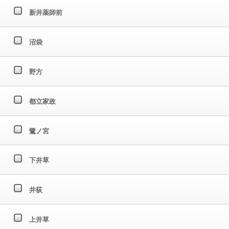
新井薬師前
沼袋
野方
都立家政
鷺ノ宮
下井草
井荻
上井草