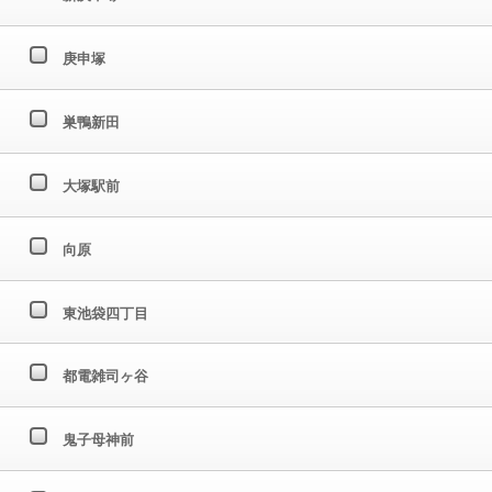
庚申塚
巣鴨新田
大塚駅前
向原
東池袋四丁目
都電雑司ヶ谷
鬼子母神前