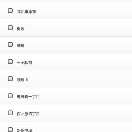
荒川車庫前
梶原
栄町
王子駅前
飛鳥山
滝野川一丁目
西ヶ原四丁目
新庚申塚