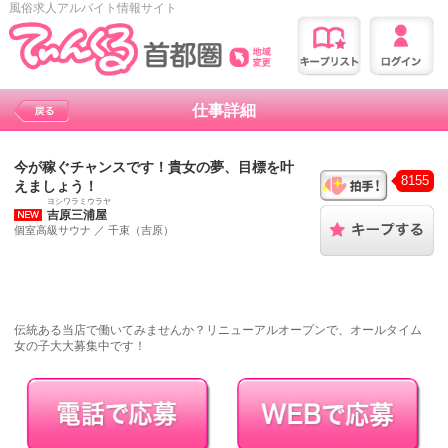
風俗求人アルバイト情報サイト
仕事詳細
今が稼ぐチャンスです！貴女の夢、目標を叶
8155
えましょう！
ヨシワラミウラヤ
吉原三浦屋
個室高級サウナ
／
千束（吉原）
伝統ある当店で働いてみませんか？リニューアルオープンで、オールタイム
女の子大大募集中です！