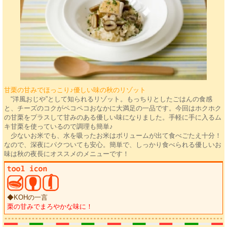
甘栗の甘みでほっこり♪優しい味の秋のリゾット
“洋風おじや”として知られるリゾット。もっちりとしたごはんの食感
と、チーズのコクがペコペコおなかに大満足の一品です。今回はホクホク
の甘栗をプラスして甘みのある優しい味になりました。手軽に手に入るム
キ甘栗を使っているので調理も簡単♪
少ないお米でも、水を吸ったお米はボリュームが出て食べごたえ十分！
なので、深夜にパクついても安心。簡単で、しっかり食べられる優しいお
味は秋の夜長にオススメのメニューです！
◆KOHの一言
栗の甘みでまろやかな味に！