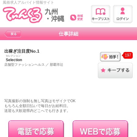
風俗求人アルバイト情報サイト
仕事詳細
出稼ぎ注目度No.1
197
セレクション
Selection
店舗型ファッションヘルス
／
那覇市辻
写真撮影の強制も無し写真はモザイクでOK
もちろん全額日払いで毎日がお給料日。
送迎も大歓迎県内どこへでも行きます。