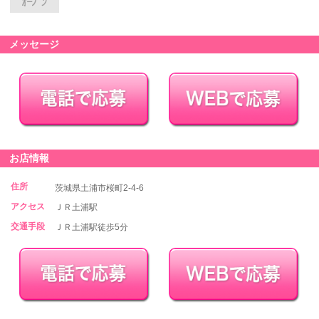
メッセージ
お店情報
住所
茨城県土浦市桜町2-4-6
アクセス
ＪＲ土浦駅
交通手段
ＪＲ土浦駅徒歩5分