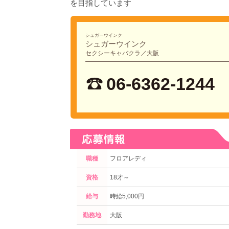
を目指しています
シュガーウインク
シュガーウインク
セクシーキャバクラ／大阪
06-6362-1244
職種
フロアレディ
資格
18才～
給与
時給5,000円
勤務地
大阪