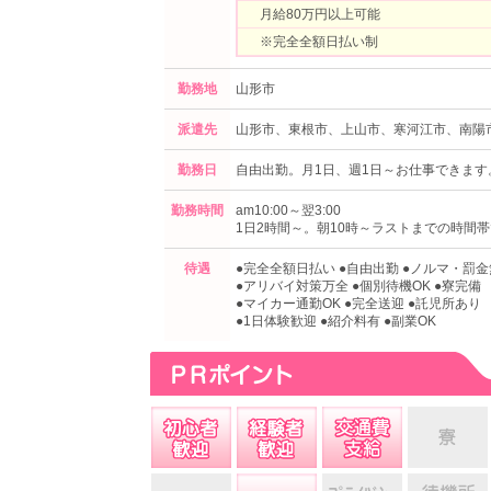
月給80万円以上可能
※完全全額日払い制
勤務地
山形市
派遣先
山形市、東根市、上山市、寒河江市、南陽
勤務日
自由出勤。月1日、週1日～お仕事できます
勤務時間
am10:00～翌3:00
1日2時間～。朝10時～ラストまでの時間
待遇
●完全全額日払い ●自由出勤 ●ノルマ・罰金
●アリバイ対策万全 ●個別待機OK ●寮完備
●マイカー通勤OK ●完全送迎 ●託児所あり
●1日体験歓迎 ●紹介料有 ●副業OK