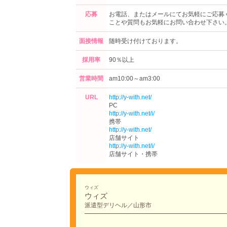
応募
お電話、またはメールにてお気軽にご応募
ことや質問もお気軽にお問い合わせ下さい
面接情報
随時受け付けております。
採用率
90％以上
営業時間
am10:00～am3:00
URL
http://y-with.net/
PC
http://y-with.net/i/
携帯
http://y-with.net/
店舗サイト
http://y-with.net/i/
店舗サイト・携帯
ウィズ
ウィズ
派遣型デリヘル／山形市