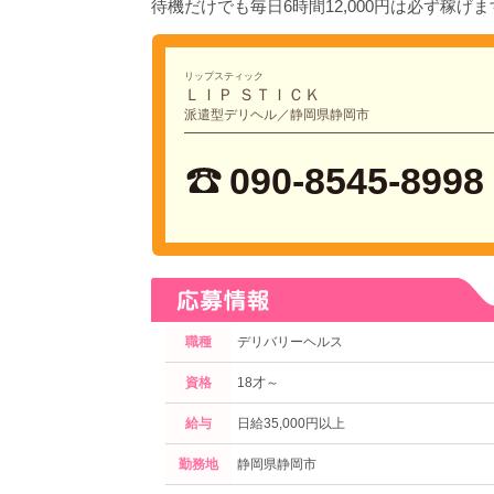
待機だけでも毎日6時間12,000円は必ず稼げ
リップスティック
ＬＩＰ ＳＴＩＣＫ
派遣型デリヘル／静岡県静岡市
090-8545-8998
職種
デリバリーヘルス
資格
18才～
給与
日給35,000円以上
勤務地
静岡県静岡市