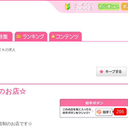
ＣＫの求人
のお店☆
266
証日給制のお店です☆