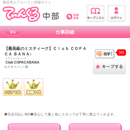
風俗求人アルバイト情報サイト
仕事詳細
【最高級のミスティーク】Ｃｌｕｂ ＣＯＰＡ
341
ＣＡ ＢＡＮＡ♪
クラブコパカバーナ
Club COPACABANA
セクキャバ
／
錦
◆完全日払い制!!◆安心して働く為にスタッフが丁寧に教えてくれます。