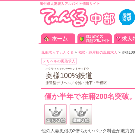
風俗求人てぃんくる
>
名駅・納屋橋の風俗求人
>
奥様10
デリヘルの風俗求人
オクサマヒャクパーセントテツドウ
奥様100%鉄道
派遣型デリヘル／今池・池下・千種区
僅か半年で在籍200名突破
他の人妻風俗の2倍ちかいバック料金が魅力