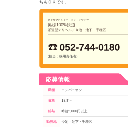
ちもＯＫです。
オクサマヒャクパーセントテツドウ
奥様100%鉄道
派遣型デリヘル／今池・池下・千種区
052-744-0180
(担当：採用責任者)
職種
コンパニオン
資格
18才～
給与
時給5,000円以上
勤務地
今池・池下・千種区