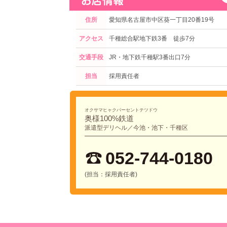
住所
愛知県名古屋市中区葵一丁目20番19号
アクセス
千種総合駅地下鉄3番 徒歩7分
交通手段
JR・地下鉄千種駅3番出口7分
担当
採用責任者
オクサマヒャクパーセントテツドウ
奥様100%鉄道
派遣型デリヘル／今池・池下・千種区
052-744-0180
(担当：採用責任者)