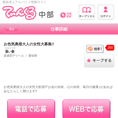
風俗求人アルバイト情報サイト
仕事詳細
お色気奥様大人の女性大募集!!
260
カヨイツマ
通い妻
派遣型デリヘル
／
愛知県
お色気奥様大人の女性大歓迎!!｢お金の余裕、心の余裕、毎日の健康｣があれば
あなたらしく輝けます!!